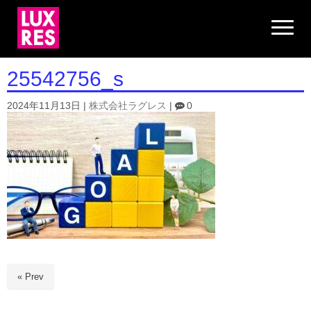
N
a
v
i
g
25542756_s
a
t
i
2024年11月13日
|
株式会社ラグレス
|
0
o
n
« Prev