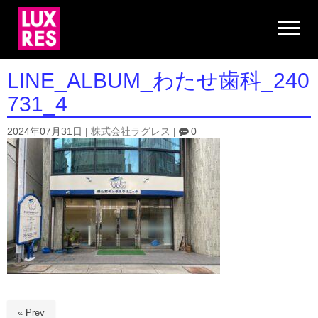
N
a
v
i
g
LINE_ALBUM_わたせ歯科_240
a
t
731_4
i
o
n
2024年07月31日
|
株式会社ラグレス
|
0
« Prev