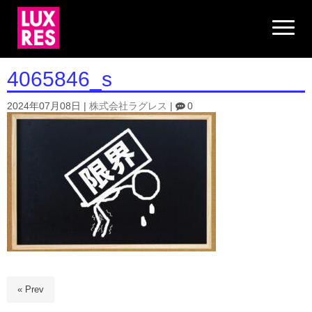
N
a
v
i
g
4065846_s
a
t
i
2024年07月08日
|
株式会社ラグレス
|
0
o
n
« Prev