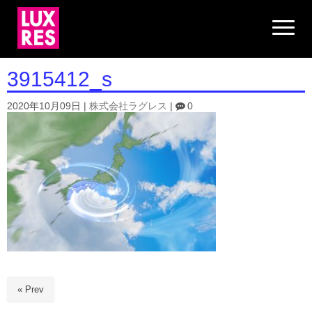
N
a
v
i
g
3915412_s
a
t
i
2020年10月09日
|
株式会社ラグレス
|
0
o
n
« Prev